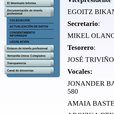
El Veterinario Informa
EGOITZ BIKAN
Documentación de interés
profesional
COLEGIACIÓN
Secretario
:
ACTUALIZACIÓN DE DATOS
CONSENTIMIENTO
MIKEL OLANO 
INFORMADO
LEGISLACIÓN
Tesorero
:
Enlaces de interés profesional
Ventanilla Unica: Colegiados
JOSÉ TRIVIÑO 
Transparencia
Vocales:
Canal de denuncias
JONANDER BA
580
AMAIA BASTER