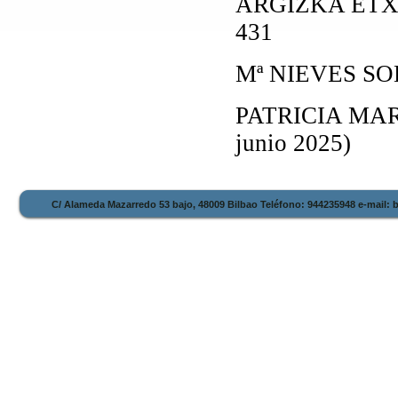
ARGIZKA ETXE
431
Mª NIEVES SOL
PATRICIA MAR
junio 2025)
C/ Alameda Mazarredo 53 bajo, 48009 Bilbao Teléfono: 944235948 e-mail: 