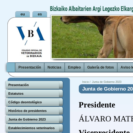
Presentación
Noticias
Empleo
Galería de fotos
Aviso l
Inicio /
Junta de Gobierno 2023
Presentación
Junta de Gobierno 20
Estatutos
Código deontológico
Presidente
Histórico de presidentes
ÁLVARO MATEO
Junta de Gobierno 2023
Establecimientos veterinarios
Vicepresidente